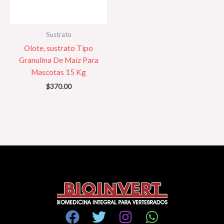
Sustrato
Olote, sustrato Tipo
Granulina De Maíz Para
Mascotas 15 Kg
$
370.00