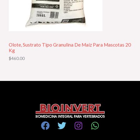
Olote, Sustrato Tipo Granulina De Maíz Para Mascotas 20
Kg
$
460.00