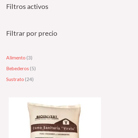
Filtros activos
d
o
d
u
d
u
c
u
c
Filtrar por precio
t
c
t
o
t
o
s
o
s
Alimento
3
s
Bebederos
5
Sustrato
24