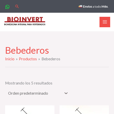
Ir
Buscar
Envíos
a todo
Méx
.
al
contenido
Bebederos
Inicio
Productos
Bebederos
Mostrando los 5 resultados