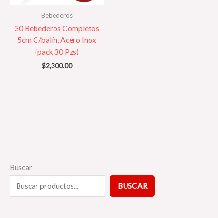
Bebederos
30 Bebederos Completos
5cm C/balín, Acero Inox
(pack 30 Pzs)
$
2,300.00
3
2
5
Buscar
p
4
p
BUSCAR
r
p
r
o
r
o